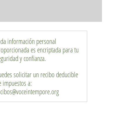
oda información personal
roporcionada es encriptada para tu
eguridad y confianza.
uedes solicitar un recibo deducible
e impuestos a:
ecibos@voceintempore.org