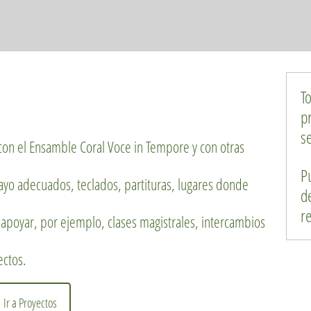
T
p
s
con el Ensamble Coral Voce in Tempore y con otras
P
yo adecuados, teclados, partituras, lugares donde
d
r
apoyar, por ejemplo, clases magistrales, intercambios
ectos.
Ir a Proyectos