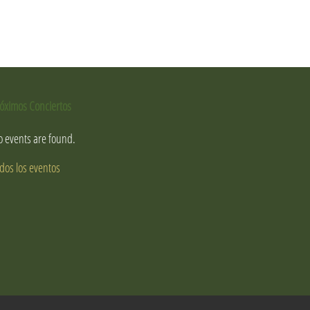
óximos Conciertos
 events are found.
dos los eventos